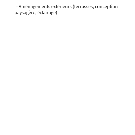
- Aménagements extérieurs (terrasses, conception
paysagère, éclairage)
Notre méthode
Une méthode de pro : claire,
planifiée, contrôlée
Visite technique
: contraintes, accès,